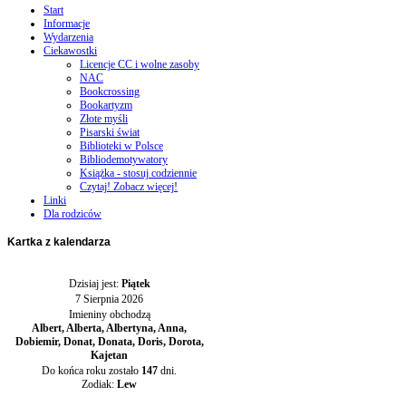
Start
Informacje
Wydarzenia
Ciekawostki
Licencje CC i wolne zasoby
NAC
Bookcrossing
Bookartyzm
Złote myśli
Pisarski świat
Biblioteki w Polsce
Bibliodemotywatory
Książka - stosuj codziennie
Czytaj! Zobacz więcej!
Linki
Dla rodziców
Kartka
z kalendarza
Dzisiaj jest:
Piątek
7 Sierpnia 2026
Imieniny obchodzą
Albert, Alberta, Albertyna, Anna,
Dobiemir, Donat, Donata, Doris, Dorota,
Kajetan
Do końca roku zostało
147
dni.
Zodiak:
Lew