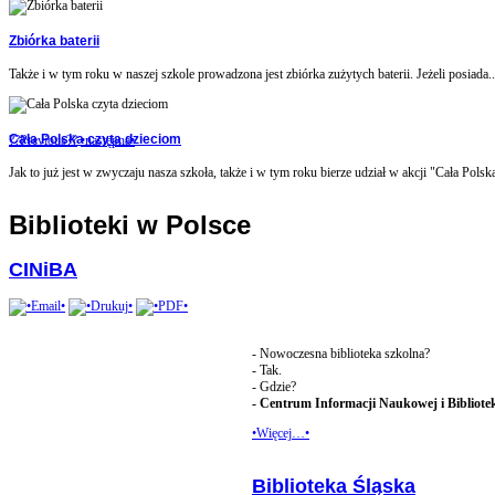
Zbiórka baterii
Także i w tym roku w naszej szkole prowadzona jest zbiórka zużytych baterii. Jeżeli posiada..
Cała Polska czyta dzieciom
??Previous??
•następna•
Jak to już jest w zwyczaju nasza szkoła, także i w tym roku bierze udział w akcji "Cała Polska
Biblioteki w Polsce
CINiBA
- Nowoczesna biblioteka szkolna?
- Tak.
- Gdzie?
- Centrum Informacji Naukowej i Bibliot
•Więcej…•
Biblioteka Śląska