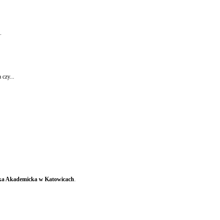
.
 czy...
eka Akademicka w Katowicach
.