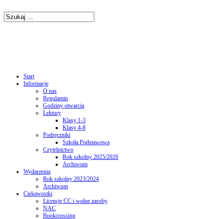
Start
Informacje
O nas
Regulamin
Godziny otwarcia
Lektury
Klasy 1-3
Klasy 4-8
Podręczniki
Szkoła Podstawowa
Czytelnictwo
Rok szkolny 2025/2026
Archiwum
Wydarzenia
Rok szkolny 2023/2024
Archiwum
Ciekawostki
Licencje CC i wolne zasoby
NAC
Bookcrossing