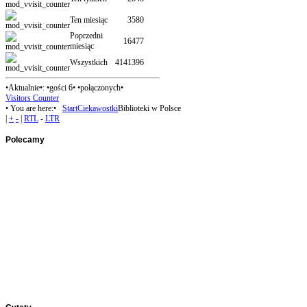
Ten miesiąc
3580
Poprzedni
16477
miesiąc
Wszystkich
4141396
•Aktualnie•: •gości 6• •połączonych•
Visitors Counter
• You are here:•
Start
Ciekawostki
Biblioteki w Polsce
|
+
-
|
RTL
-
LTR
Polecamy
Panel1
Panel2
Panel3