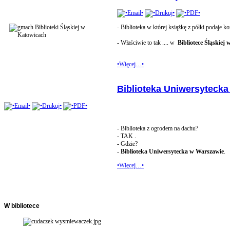
- Biblioteka w której książkę z półki podaje k
- Właściwie to tak .... w
Bibliotece Śląskiej
•Więcej…•
Biblioteka Uniwersyteck
- Biblioteka z ogrodem na dachu?
- TAK .
- Gdzie?
-
Biblioteka Uniwersytecka w Warszawie
.
•Więcej…•
W
bibliotece