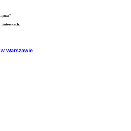
omputer?
 w Katowicach.
a w Warszawie