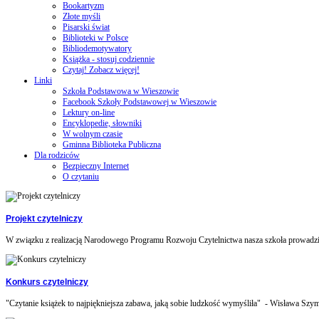
Bookartyzm
Złote myśli
Pisarski świat
Biblioteki w Polsce
Bibliodemotywatory
Książka - stosuj codziennie
Czytaj! Zobacz więcej!
Linki
Szkoła Podstawowa w Wieszowie
Facebook Szkoły Podstawowej w Wieszowie
Lektury on-line
Encyklopedie, słowniki
W wolnym czasie
Gminna Biblioteka Publiczna
Dla rodziców
Bezpieczny Internet
O czytaniu
Projekt czytelniczy
W związku z realizacją Narodowego Programu Rozwoju Czytelnictwa nasza szkoła prowadzi 
Konkurs czytelniczy
"Czytanie książek to najpiękniejsza zabawa, jaką sobie ludzkość wymyśliła" - Wisława Szym