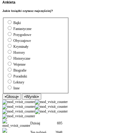
Ankieta
Jakie książki czytasz najczęściej?
Bajki
Fantastyczne
Przygodowe
Obyczajowe
Kryminały
Horrory
Historyczne
Wojenne
Biografie
Poradniki
Lektury
Inne
Dzisiaj
695
Ten tydzień
2848