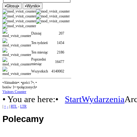
Dzisiaj
207
Ten tydzień
1454
Ten miesiąc
2186
Poprzedni
16477
miesiąc
Wszystkich
4140002
•Aktualnie•: •gości 7•, •
botów 1• •połączonych•
Visitors Counter
• You are here:•
Start
Wydarzenia
Ar
|
+
-
|
RTL
-
LTR
Polecamy