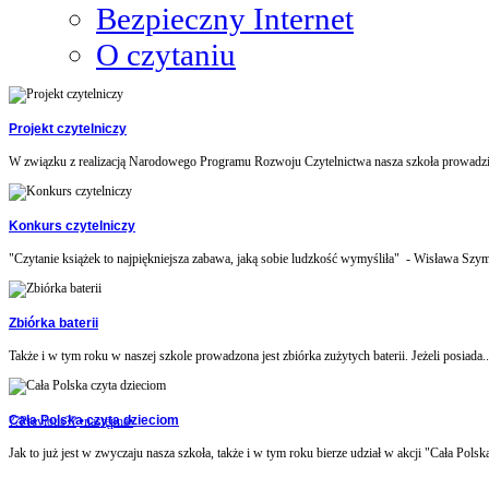
Bezpieczny Internet
O czytaniu
Projekt czytelniczy
W związku z realizacją Narodowego Programu Rozwoju Czytelnictwa nasza szkoła prowadzi 
Konkurs czytelniczy
"Czytanie książek to najpiękniejsza zabawa, jaką sobie ludzkość wymyśliła" - Wisława Szym
Zbiórka baterii
Także i w tym roku w naszej szkole prowadzona jest zbiórka zużytych baterii. Jeżeli posiada..
Cała Polska czyta dzieciom
??Previous??
•następna•
Jak to już jest w zwyczaju nasza szkoła, także i w tym roku bierze udział w akcji "Cała Polska