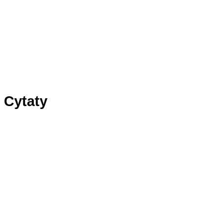
Panel1
Panel2
Panel3
Cytaty