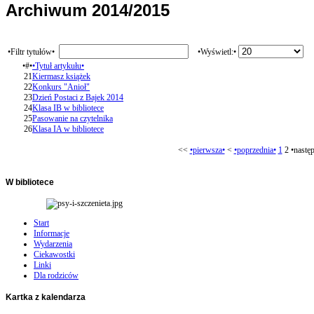
Archiwum 2014/2015
•Filtr tytułów•
•Wyświetl:•
•#•
•Tytuł artykułu•
21
Kiermasz książek
22
Konkurs "Anioł"
23
Dzień Postaci z Bajek 2014
24
Klasa IB w bibliotece
25
Pasowanie na czytelnika
26
Klasa IA w bibliotece
<<
•pierwsza•
<
•poprzednia•
1
2
•nastę
W
bibliotece
Start
Informacje
Wydarzenia
Ciekawostki
Linki
Dla rodziców
Kartka
z kalendarza