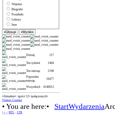
Wojenne
Biografie
Poradniki
Lektury
Inne
Dzisiaj
217
Ten tydzień
1464
Ten miesiąc
2196
Poprzedni
16477
miesiąc
Wszystkich
4140012
•Aktualnie•: •gości 12• •połączonych•
Visitors Counter
• You are here:•
Start
Wydarzenia
Ar
|
+
-
|
RTL
-
LTR