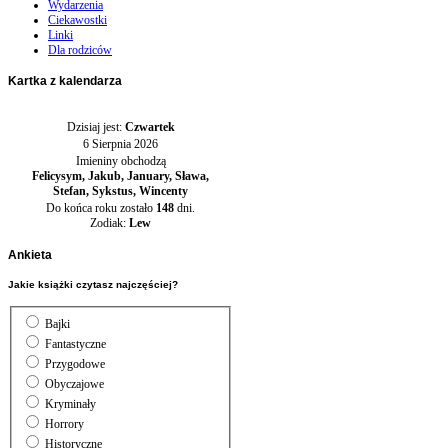
Wydarzenia
Ciekawostki
Linki
Dla rodziców
Kartka
z kalendarza
Dzisiaj jest:
Czwartek
6 Sierpnia 2026
Imieniny obchodzą
Felicysym, Jakub, January, Sława,
Stefan, Sykstus, Wincenty
Do końca roku zostało
148
dni.
Zodiak:
Lew
Ankieta
Jakie książki czytasz najczęściej?
Bajki
Fantastyczne
Przygodowe
Obyczajowe
Kryminały
Horrory
Historyczne