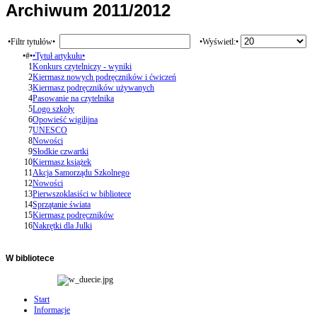
Archiwum 2011/2012
•Filtr tytułów•
•Wyświetl:•
•#•
•Tytuł artykułu•
1
Konkurs czytelniczy - wyniki
2
Kiermasz nowych podręczników i ćwiczeń
3
Kiermasz podręczników używanych
4
Pasowanie na czytelnika
5
Logo szkoły
6
Opowieść wigilijna
7
UNESCO
8
Nowości
9
Słodkie czwartki
10
Kiermasz książek
11
Akcja Samorządu Szkolnego
12
Nowości
13
Pierwszoklasiści w bibliotece
14
Sprzątanie świata
15
Kiermasz podręczników
16
Nakrętki dla Julki
W
bibliotece
Start
Informacje