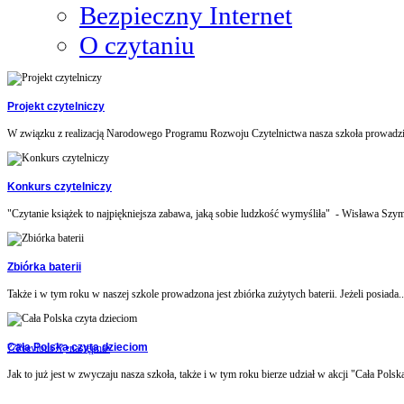
Bezpieczny Internet
O czytaniu
Projekt czytelniczy
W związku z realizacją Narodowego Programu Rozwoju Czytelnictwa nasza szkoła prowadzi 
Konkurs czytelniczy
"Czytanie książek to najpiękniejsza zabawa, jaką sobie ludzkość wymyśliła" - Wisława Szym
Zbiórka baterii
Także i w tym roku w naszej szkole prowadzona jest zbiórka zużytych baterii. Jeżeli posiada..
Cała Polska czyta dzieciom
??Previous??
•następna•
Jak to już jest w zwyczaju nasza szkoła, także i w tym roku bierze udział w akcji "Cała Polska