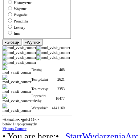
Historyczne
Wojenne
Biografie
Poradniki
Lektury
Inne
Dzisiaj
468
Ten tydzień
2621
Ten miesiąc
3353
Poprzedni
16477
miesiąc
Wszystkich
4141169
•Aktualnie•: •gości 11•, •
botów 1• •połączonych•
Visitors Counter
• You are here:•
Start
Wydarzenia
Ar