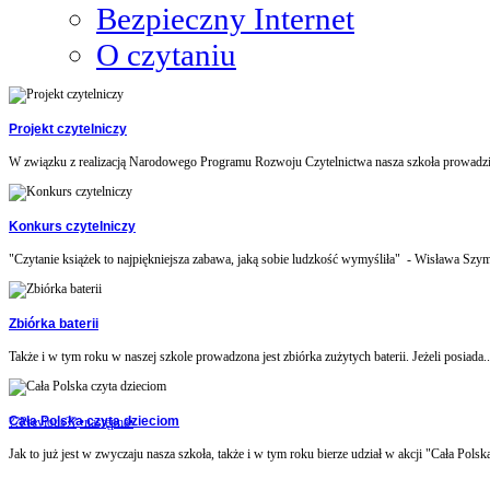
Bezpieczny Internet
O czytaniu
Projekt czytelniczy
W związku z realizacją Narodowego Programu Rozwoju Czytelnictwa nasza szkoła prowadzi 
Konkurs czytelniczy
"Czytanie książek to najpiękniejsza zabawa, jaką sobie ludzkość wymyśliła" - Wisława Szym
Zbiórka baterii
Także i w tym roku w naszej szkole prowadzona jest zbiórka zużytych baterii. Jeżeli posiada..
Cała Polska czyta dzieciom
??Previous??
•następna•
Jak to już jest w zwyczaju nasza szkoła, także i w tym roku bierze udział w akcji "Cała Polska