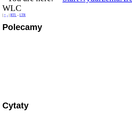
WLC
|
+
-
|
RTL
-
LTR
Polecamy
Panel1
Panel2
Panel3
Cytaty