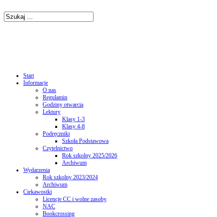
Start
Informacje
O nas
Regulamin
Godziny otwarcia
Lektury
Klasy 1-3
Klasy 4-8
Podręczniki
Szkoła Podstawowa
Czytelnictwo
Rok szkolny 2025/2026
Archiwum
Wydarzenia
Rok szkolny 2023/2024
Archiwum
Ciekawostki
Licencje CC i wolne zasoby
NAC
Bookcrossing