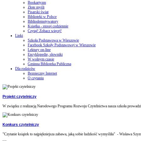
Bookartyzm
Złote myśli
Pisarski świat
Biblioteki w Polsce
Bibliodemotywatory
Książka - stosuj codziennie
Czytaj! Zobacz więcej!
Linki
Szkoła Podstawowa w Wieszowie
Facebook Szkoły Podstawowej w Wieszowie
Lektury on-line
Encyklopedie, słowniki
W wolnym czasie
Gminna Biblioteka Publiczna
Dla rodziców
Bezpieczny Internet
O czytaniu
Projekt czytelniczy
W związku z realizacją Narodowego Programu Rozwoju Czytelnictwa nasza szkoła prowadzi 
Konkurs czytelniczy
"Czytanie książek to najpiękniejsza zabawa, jaką sobie ludzkość wymyśliła" - Wisława Szym