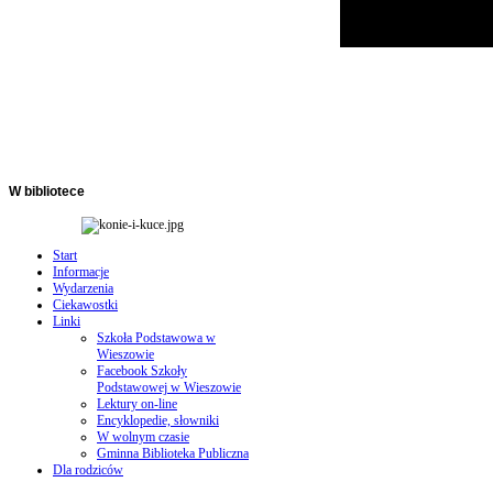
W
bibliotece
Start
Informacje
Wydarzenia
Ciekawostki
Linki
Szkoła Podstawowa w
Wieszowie
Facebook Szkoły
Podstawowej w Wieszowie
Lektury on-line
Encyklopedie, słowniki
W wolnym czasie
Gminna Biblioteka Publiczna
Dla rodziców