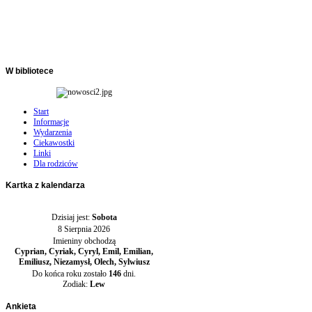
W
bibliotece
Start
Informacje
Wydarzenia
Ciekawostki
Linki
Dla rodziców
Kartka
z kalendarza
Dzisiaj jest:
Sobota
8 Sierpnia 2026
Imieniny obchodzą
Cyprian, Cyriak, Cyryl, Emil, Emilian,
Emiliusz, Niezamysł, Olech, Sylwiusz
Do końca roku zostało
146
dni.
Zodiak:
Lew
Ankieta