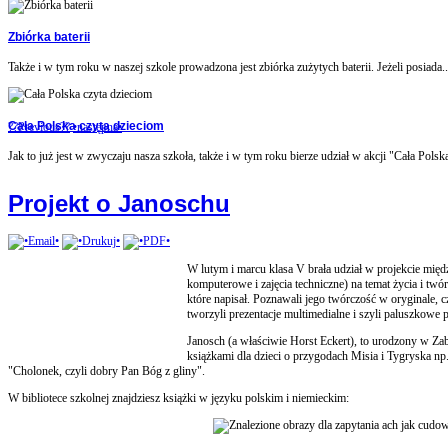
Zbiórka baterii
Także i w tym roku w naszej szkole prowadzona jest zbiórka zużytych baterii. Jeżeli posiada..
Cała Polska czyta dzieciom
??Previous??
•następna•
Jak to już jest w zwyczaju nasza szkoła, także i w tym roku bierze udział w akcji "Cała Polska
Projekt o Janoschu
W lutym i marcu klasa V brała udział w projekcie międ
komputerowe i zajęcia techniczne) na temat życia i twór
które napisał. Poznawali jego twórczość w oryginale, c
tworzyli prezentacje multimedialne i szyli paluszkowe 
Janosch (a właściwie Horst Eckert), to urodzony w Zabrz
książkami dla dzieci o przygodach Misia i Tygryska np
"Cholonek, czyli dobry Pan Bóg z gliny".
W bibliotece szkolnej znajdziesz książki w języku polskim i niemieckim: