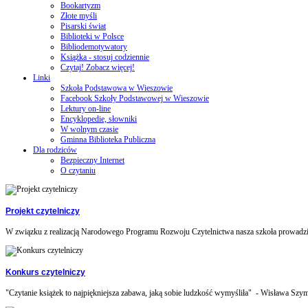
Bookartyzm
Złote myśli
Pisarski świat
Biblioteki w Polsce
Bibliodemotywatory
Książka - stosuj codziennie
Czytaj! Zobacz więcej!
Linki
Szkoła Podstawowa w Wieszowie
Facebook Szkoły Podstawowej w Wieszowie
Lektury on-line
Encyklopedie, słowniki
W wolnym czasie
Gminna Biblioteka Publiczna
Dla rodziców
Bezpieczny Internet
O czytaniu
Projekt czytelniczy
W związku z realizacją Narodowego Programu Rozwoju Czytelnictwa nasza szkoła prowadzi 
Konkurs czytelniczy
"Czytanie książek to najpiękniejsza zabawa, jaką sobie ludzkość wymyśliła" - Wisława Szym