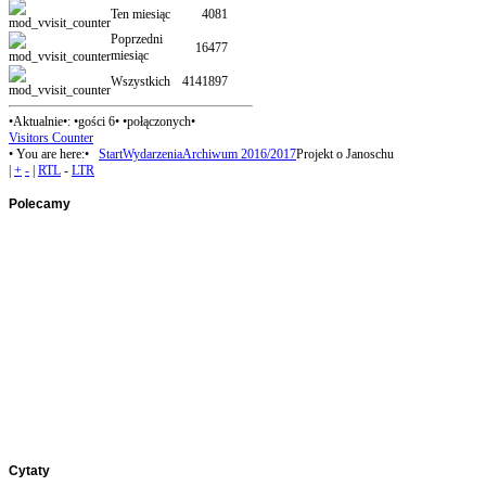
Ten miesiąc
4081
Poprzedni
16477
miesiąc
Wszystkich
4141897
•Aktualnie•: •gości 6• •połączonych•
Visitors Counter
• You are here:•
Start
Wydarzenia
Archiwum 2016/2017
Projekt o Janoschu
|
+
-
|
RTL
-
LTR
Polecamy
Panel1
Panel2
Panel3
Cytaty