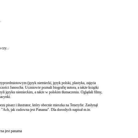
.
 czy...
zyprzedmiotowym (język niemiecki, język polski, plastyka, zajęcia
czości Janoscha. Uczniowie poznali biografię autora, a także książki
zyli języku niemieckim, a także w polskim tłumaczeniu. Oglądali filmy,
pacynki.
u pisarz i ilustrator, który obecnie mieszka na Teneryfie. Zasłynął
. "Ach, jak cudowna jest Panama". Dla dorosłych napisał m.in.