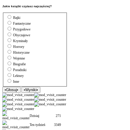
Jakie książki czytasz najczęściej?
Bajki
Fantastyczne
Przygodowe
Obyczajowe
Kryminały
Horrory
Historyczne
Wojenne
Biografie
Poradniki
Lektury
Inne
Dzisiaj
271
Ten tydzień
3349