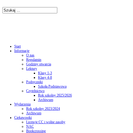
Start
Informacje
O nas
Regulamin
Godziny otwarcia
Lektury
Klasy 1-3
Klasy 4-8
Podręczniki
Szkoła Podstawowa
Czytelnictwo
Rok szkolny 2025/2026
Archiwum
Wydarzenia
Rok szkolny 2023/2024
Archiwum
Ciekawostki
Licencje CC i wolne zasoby
NAC
Bookcrossing