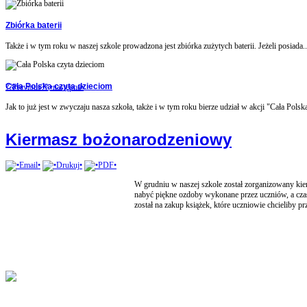
Zbiórka baterii
Także i w tym roku w naszej szkole prowadzona jest zbiórka zużytych baterii. Jeżeli posiada..
Cała Polska czyta dzieciom
??Previous??
•następna•
Jak to już jest w zwyczaju nasza szkoła, także i w tym roku bierze udział w akcji "Cała Polska
Kiermasz bożonarodzeniowy
W grudniu w naszej szkole został zorganizowany ki
nabyć piękne ozdoby wykonane przez uczniów, a czas
został na zakup książek, które uczniowie chcieliby pr