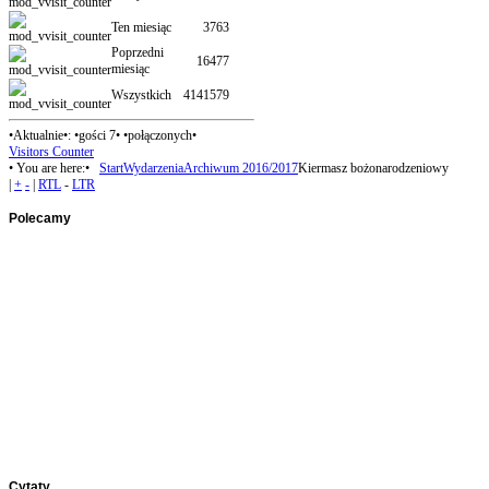
Ten miesiąc
3763
Poprzedni
16477
miesiąc
Wszystkich
4141579
•Aktualnie•: •gości 7• •połączonych•
Visitors Counter
• You are here:•
Start
Wydarzenia
Archiwum 2016/2017
Kiermasz bożonarodzeniowy
|
+
-
|
RTL
-
LTR
Polecamy
Panel1
Panel2
Panel3
Cytaty