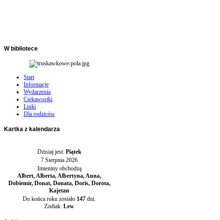
W
bibliotece
Start
Informacje
Wydarzenia
Ciekawostki
Linki
Dla rodziców
Kartka
z kalendarza
Dzisiaj jest:
Piątek
7 Sierpnia 2026
Imieniny obchodzą
Albert, Alberta, Albertyna, Anna,
Dobiemir, Donat, Donata, Doris, Dorota,
Kajetan
Do końca roku zostało
147
dni.
Zodiak:
Lew