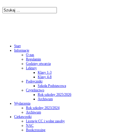
Start
Informacje
O nas
Regulamin
Godziny otwarcia
Lektury
Klasy 1-3
Klasy 4-8
Podręczniki
Szkoła Podstawowa
Czytelnictwo
Rok szkolny 2025/2026
Archiwum
Wydarzenia
Rok szkolny 2023/2024
Archiwum
Ciekawostki
Licencje CC i wolne zasoby
NAC
Bookcrossing