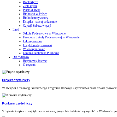
Bookartyzm
Złote myśli
Pisarski świat
Biblioteki w Polsce
Bibliodemotywatory
Książka - stosuj codziennie
Czytaj! Zobacz więcej!
Linki
Szkoła Podstawowa w Wieszowie
Facebook Szkoły Podstawowej w Wieszowie
Lektury on-line
Encyklopedie, słowniki
W wolnym czasie
Gminna Biblioteka Publiczna
Dla rodziców
Bezpieczny Internet
O czytaniu
Projekt czytelniczy
W związku z realizacją Narodowego Programu Rozwoju Czytelnictwa nasza szkoła prowadzi 
Konkurs czytelniczy
"Czytanie książek to najpiękniejsza zabawa, jaką sobie ludzkość wymyśliła" - Wisława Szym