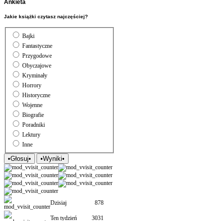
Ankieta
Jakie książki czytasz najczęściej?
Bajki
Fantastyczne
Przygodowe
Obyczajowe
Kryminały
Horrory
Historyczne
Wojenne
Biografie
Poradniki
Lektury
Inne
Dzisiaj
878
Ten tydzień
3031