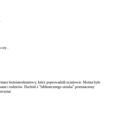
.
 czy...
ermasz bożonarodzeniowy, który poprowadzili uczniowie. Można było
ami i rodziców. Dochód z "bibliotecznego stoiska" przeznaczony
zeczytać.