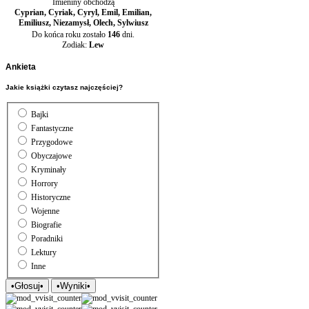
Imieniny obchodzą
Cyprian, Cyriak, Cyryl, Emil, Emilian,
Emiliusz, Niezamysł, Olech, Sylwiusz
Do końca roku zostało
146
dni.
Zodiak:
Lew
Ankieta
Jakie książki czytasz najczęściej?
Bajki
Fantastyczne
Przygodowe
Obyczajowe
Kryminały
Horrory
Historyczne
Wojenne
Biografie
Poradniki
Lektury
Inne