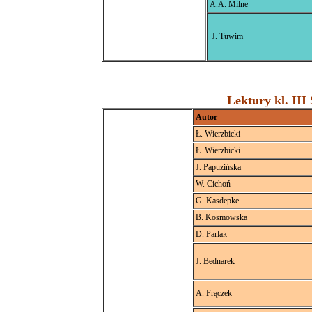
A.A. Milne
J. Tuwim
Lektury kl. III
Autor
Ł. Wierzbicki
Ł. Wierzbicki
J. Papuzińska
W. Cichoń
G. Kasdepke
B. Kosmowska
D. Parlak
J. Bednarek
A. Frączek