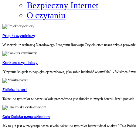
Bezpieczny Internet
O czytaniu
Projekt czytelniczy
W związku z realizacją Narodowego Programu Rozwoju Czytelnictwa nasza szkoła prowadzi 
Konkurs czytelniczy
"Czytanie książek to najpiękniejsza zabawa, jaką sobie ludzkość wymyśliła" - Wisława Szym
Zbiórka baterii
Także i w tym roku w naszej szkole prowadzona jest zbiórka zużytych baterii. Jeżeli posiada..
Cała Polska czyta dzieciom
??Previous??
•następna•
Jak to już jest w zwyczaju nasza szkoła, także i w tym roku bierze udział w akcji "Cała Polska