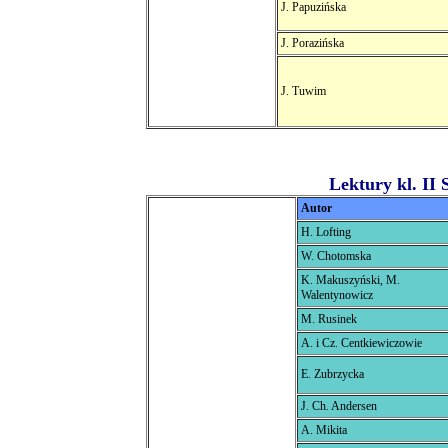
J. Papuzińska
J. Porazińska
J. Tuwim
Lektury kl. II 
Autor
H. Lofting
W. Chotomska
K. Makuszyński, M.
Walentynowicz
M. Rusinek
A. i Cz. Centkiewiczowie
E. Zubrzycka
J. Ch. Andersen
A. Mikita