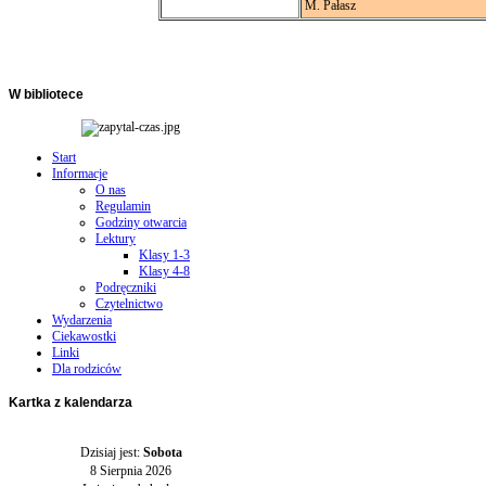
M. Pałasz
W
bibliotece
Start
Informacje
O nas
Regulamin
Godziny otwarcia
Lektury
Klasy 1-3
Klasy 4-8
Podręczniki
Czytelnictwo
Wydarzenia
Ciekawostki
Linki
Dla rodziców
Kartka
z kalendarza
Dzisiaj jest:
Sobota
8 Sierpnia 2026