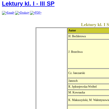
Lektury kl. I - III SP
Lektury kl. I 
Autor
H. Bechlerowa
J. Brzechwa
Cz. Janczarski
Janosch
R. Jędrzejewska-Wróbel
M. Kownacka
K. Makuszyński, M. Walentynowi