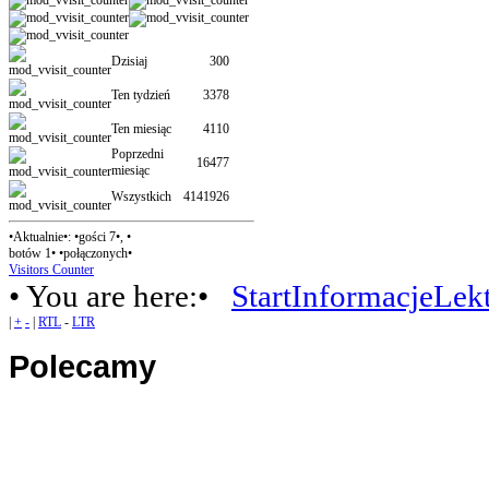
Dzisiaj
300
Ten tydzień
3378
Ten miesiąc
4110
Poprzedni
16477
miesiąc
Wszystkich
4141926
•Aktualnie•: •gości 7•, •
botów 1• •połączonych•
Visitors Counter
• You are here:•
Start
Informacje
Lek
|
+
-
|
RTL
-
LTR
Polecamy